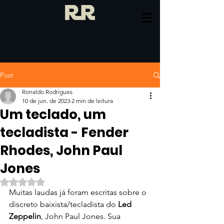
Post
Ronaldo Rodrigues
10 de jun. de 2023
2 min de leitura
Um teclado, um
tecladista - Fender
Rhodes, John Paul
Jones
Avaliado com NaN de 5 estrelas.
Muitas laudas já foram escritas sobre o 
discreto baixista/tecladista do 
Led 
Zeppelin
, John Paul Jones. Sua 