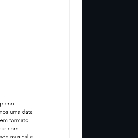
 pleno 
mos uma data 
 em formato 
mar com 
ade musical e 