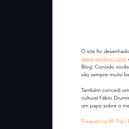
O site foi desenhado
(www.workpio.com)
Blog. Convido vocês 
são sempre muito be
Também concedi uma 
cultural Fábio Drum
um papo sobre o mer
Frequência Mr.Trip |