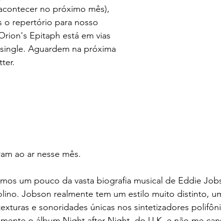
acontecer no próximo mês), 
 o repertório para nosso 
Orion's Epitaph está em vias 
 single. Aguardem na próxima 
ter.
ram ao ar nesse mês. 
amos um pouco da vasta biografia musical de Eddie Job
olino. Jobson realmente tem um estilo muito distinto, u
 texturas e sonoridades únicas nos sintetizadores polifô
mente o álbum Night after Night, do U.K. e não me cans