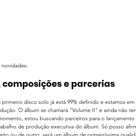
 novidades: 
 composições e parcerias
 primeiro disco solo já está 99% definido e estamos em
dução. O álbum se chamará "Volume II" e ainda não te
momento, estou buscando parceiros para o lançamento
 trabalho de produção executiva do álbum. Só posso afir
eito ou de outro, será um álbum de primeiríssima qualid