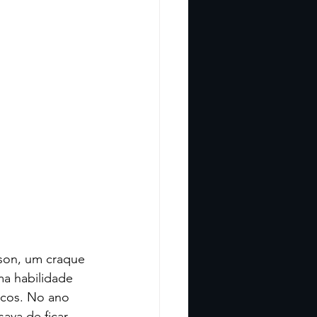
son, um craque 
ma habilidade 
nicos. No ano 
ava de ficar 