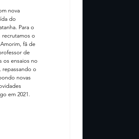
com nova 
ída do 
atanha. Para o 
, recrutamos o 
 Amorim, fã de 
professor de 
 os ensaios no 
, repassando o 
mpondo novas 
ovidades 
go em 2021. 