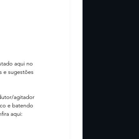
stado aqui no 
s e sugestões 
utor/agitador 
ico e batendo 
ira aqui: