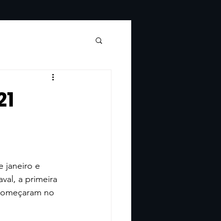
21
janeiro e 
al, a primeira 
 começaram no 