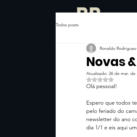
Todos posts
Ronaldo Rodrigues
Novas & 
Atualizado:
26 de mar. de
Avaliado com NaN d
Olá pessoal! 
Espero que todos te
pelo feriado do car
newsletter do ano c
dia 1/1 e eis aqui u