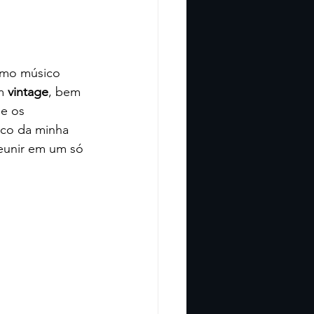
omo músico 
m 
vintage
, bem 
e os 
uco da minha 
reunir em um só 