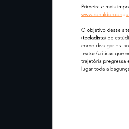
Primeira e mais impo
www.ronaldorodrigu
O objetivo desse si
(
tecladista
) de estúd
como divulgar os lan
textos/críticas que
trajetória pregressa
lugar toda a bagunça