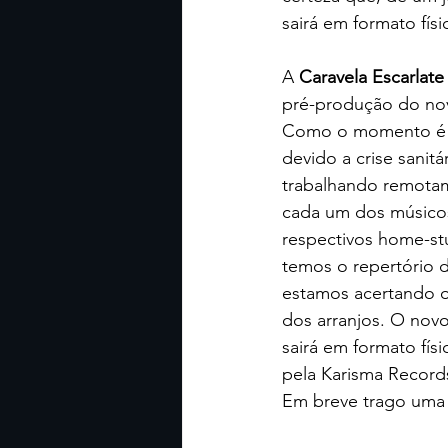
sairá em formato físi
A 
Caravela Escarlate
pré-produção do no
Como o momento é d
devido a crise sanitá
trabalhando remota
cada um dos músico
respectivos home-stu
temos o repertório d
estamos acertando o
dos arranjos. O nov
sairá em formato físic
pela Karisma Records
Em breve trago uma 