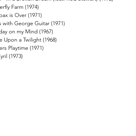
erfly Farm (1974)
oax is Over (1971)
s with George Guitar (1971)
iday on my Mind (1967)
e Upon a Twilight (1968)
ers Playtime (1971)
ril (1973)