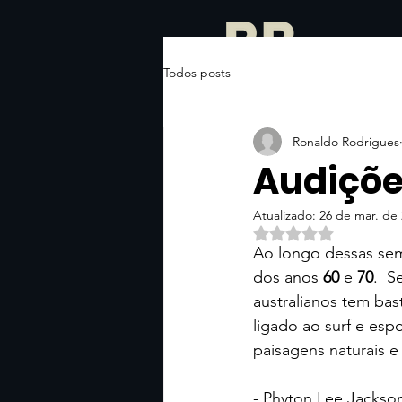
Todos posts
Ronaldo Rodrigues
Audiçõ
Atualizado:
26 de mar. de
Avaliado com NaN d
Ao longo dessas sema
dos anos 
60
 e 
70
.  
australianos tem ba
ligado ao surf e esp
paisagens naturais e 
- Phyton Lee Jackson