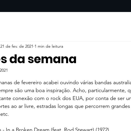
21 de fev. de 2021
1 min de leitura
es da semana
 2021
e 5 estrelas.
nas de fevereiro acabei ouvindo várias bandas australi
Sempre são uma boa inspiração. Acho, particularmente, 
stante conexão com o rock dos EUA, por conta de ser um
ortes ao ar livre, estradas longas que percorrem grande
etc.
 - In a Broken Dream (feat. Rod Stewart) (1972)