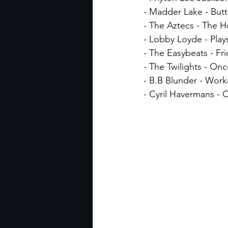
- Madder Lake - Butt
- The Aztecs - The H
- Lobby Loyde - Play
- The Easybeats - Fr
- The Twilights - Onc
- B.B Blunder - Work
- Cyril Havermans - Cy