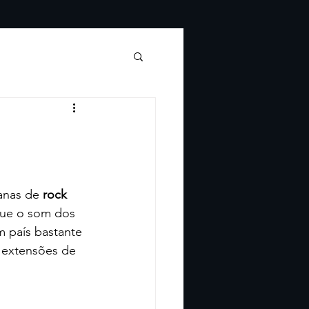
anas de 
rock
que o som dos 
 país bastante 
s extensões de 