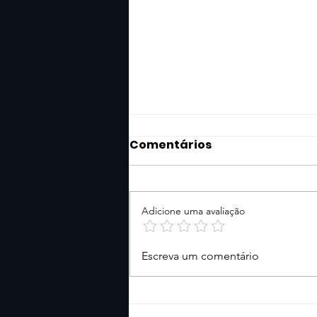
Comentários
Adicione uma avaliação
Um teclado, um
Escreva um comentário
tecladista - Fender
Rhodes, John Paul Jones